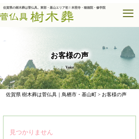
佐賀県の樹木葬は菅仏具。東部・基山エリア初！本照寺・穂徳院・修学院
お客様の声
Voice
佐賀県 樹木葬は菅仏具｜鳥栖市・基山町
>
お客様の声
見つかりません