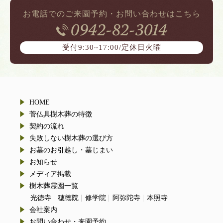
お電話でのご来園予約・お問い合わせはこちら
受付9:30~17:00/定休日火曜
HOME
菅仏具樹木葬の特徴
契約の流れ
失敗しない樹木葬の選び方
お墓のお引越し・墓じまい
お知らせ
メディア掲載
樹木葬霊園一覧
光徳寺
穂徳院
修学院
阿弥陀寺
本照寺
会社案内
お問い合わせ・来園予約